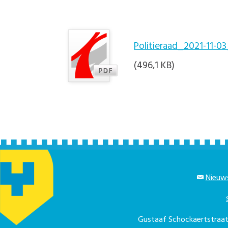
Politieraad_2021-11-03
(496,1 KB)
Nieuws
Gustaaf Schockaertstra