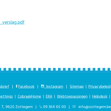
_verslag.pdf
brief
|
Facebook
|
Instagram
|
Sitemap
|
Privacybeleid
settings
|
Cobra@Home
|
ERA
|
Webtoepassingen
|
Helpdesk
at 7, 9620 Zottegem |
09 364 65 00
|
info@zottegem.be