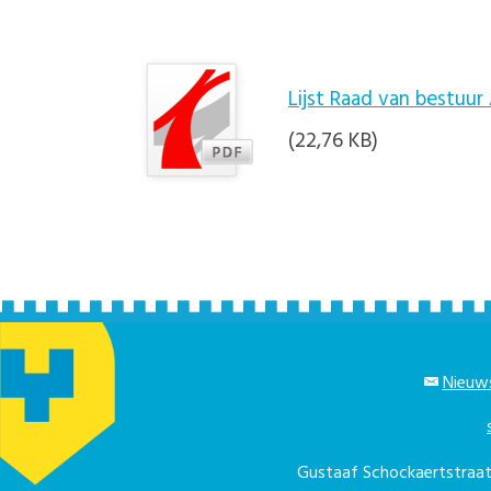
Lijst Raad van bestuu
(22,76 KB)
Nieuws
Gustaaf Schockaertstra