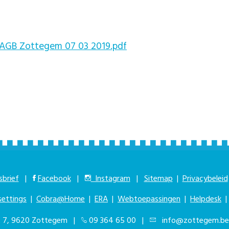
r AGB Zottegem 07 03 2019.pdf
brief
|
Facebook
|
Instagram
|
Sitemap
|
Privacybeleid
settings
|
Cobra@Home
|
ERA
|
Webtoepassingen
|
Helpdesk
at 7, 9620 Zottegem |
09 364 65 00
|
info@zottegem.be