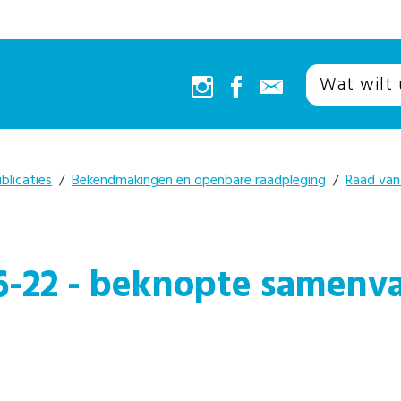
blicaties
/
Bekendmakingen en openbare raadpleging
/
Raad van
6-22 - beknopte samenva