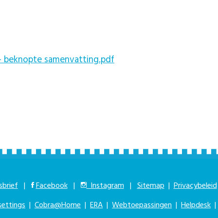
- beknopte samenvatting.pdf
brief
|
Facebook
|
Instagram
|
Sitemap
|
Privacybeleid
settings
|
Cobra@Home
|
ERA
|
Webtoepassingen
|
Helpdesk