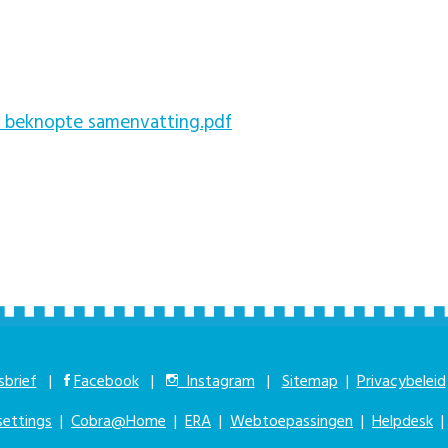
- beknopte samenvatting.pdf
brief
|
Facebook
|
Instagram
|
Sitemap
|
Privacybeleid
settings
|
Cobra@Home
|
ERA
|
Webtoepassingen
|
Helpdesk