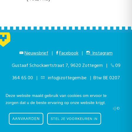
Nieuwsbrief
|
Facebook
|
Instagram
Gustaaf Schockaertstraat 7, 9620 Zottegem |
09
364 65 00
|
info@zottegem.be
| Btw BE 0207
444 990
Deze website maakt gebruik van cookies om ervoor te
zorgen dat u de beste ervaring op onze website krijgt.
Telefonisch bereikbaar elke werkdag van 9.00u tot 12.00u | ©
Stad Zottegem | Powered by
The eForum Factory
AANVAARDEN
STEL JE VOORKEUREN IN