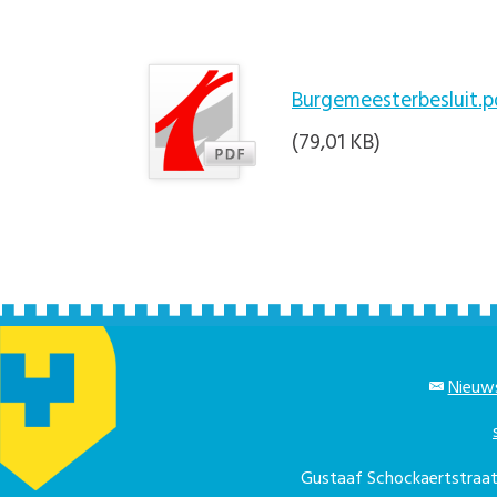
Burgemeesterbesluit.p
(79,01 KB)
Nieuws
Gustaaf Schockaertstra