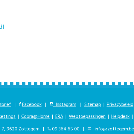
df
brief
|
Facebook
|
Instagram
|
Sitemap
|
Privacybeleid
settings
|
Cobra@Home
|
ERA
|
Webtoepassingen
|
Helpdesk
at 7, 9620 Zottegem |
09 364 65 00
|
info@zottegem.be