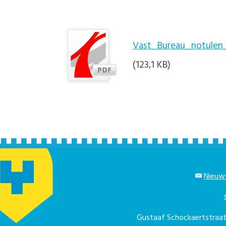
Vast_Bureau_notulen_
(123,1 KB)
Nieuws
Gustaaf Schockaertstra