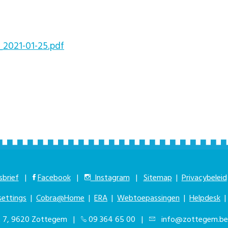
2021-01-25.pdf
brief
|
Facebook
|
Instagram
|
Sitemap
|
Privacybeleid
settings
|
Cobra@Home
|
ERA
|
Webtoepassingen
|
Helpdesk
at 7, 9620 Zottegem |
09 364 65 00
|
info@zottegem.be