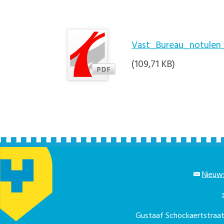
Vast_Bureau_notulen
(109,71 KB)
Nieuws
Gustaaf Schockaertstra