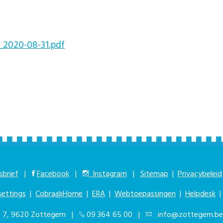
_2020-08-31.pdf
brief
|
Facebook
|
Instagram
|
Sitemap
|
Privacybeleid
settings
|
Cobra@Home
|
ERA
|
Webtoepassingen
|
Helpdesk
at 7, 9620 Zottegem |
09 364 65 00
|
info@zottegem.be