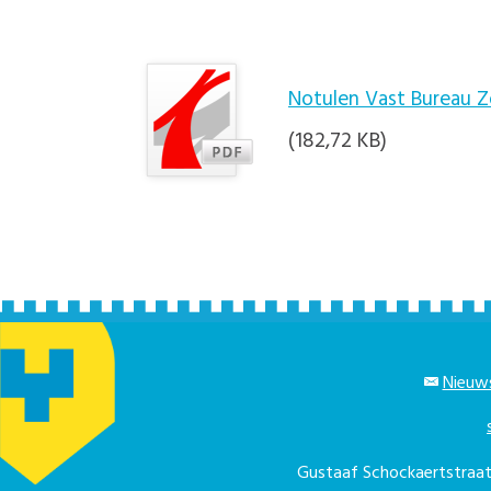
Notulen Vast Bureau 
(182,72 KB)
Nieuws
Gustaaf Schockaertstra