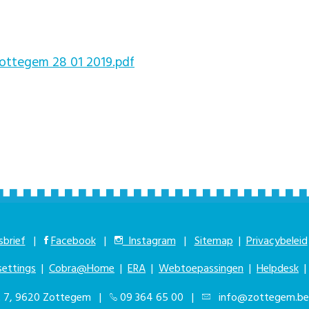
Zottegem 28 01 2019.pdf
brief
|
Facebook
|
Instagram
|
Sitemap
|
Privacybeleid
settings
|
Cobra@Home
|
ERA
|
Webtoepassingen
|
Helpdesk
at 7, 9620 Zottegem |
09 364 65 00
|
info@zottegem.be