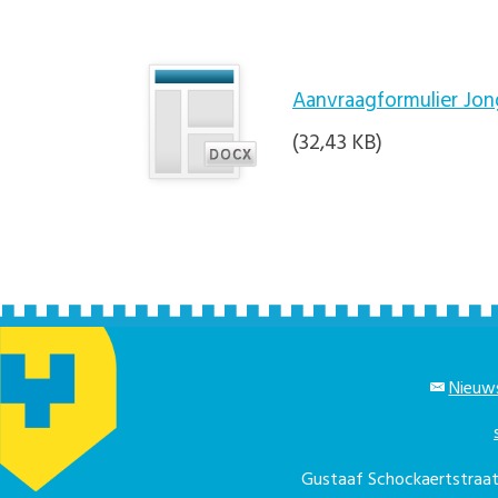
Aanvraagformulier Jon
(32,43 KB)
Nieuws
Gustaaf Schockaertstra