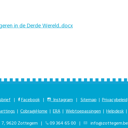
geren in de Derde Wereld..docx
brief
|
Facebook
|
Instagram
|
Sitemap
|
Privacybeleid
settings
|
Cobra@Home
|
ERA
|
Webtoepassingen
|
Helpdesk
at 7, 9620 Zottegem |
09 364 65 00
|
info@zottegem.be