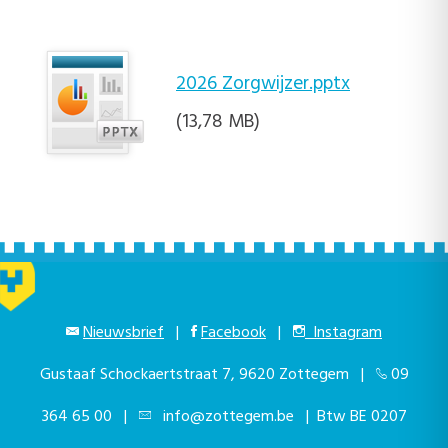
2026 Zorgwijzer.pptx
(13,78 MB)
Nieuwsbrief
|
Facebook
|
Instagram
Gustaaf Schockaertstraat 7, 9620 Zottegem |
09
364 65 00
|
info@zottegem.be
| Btw BE 0207