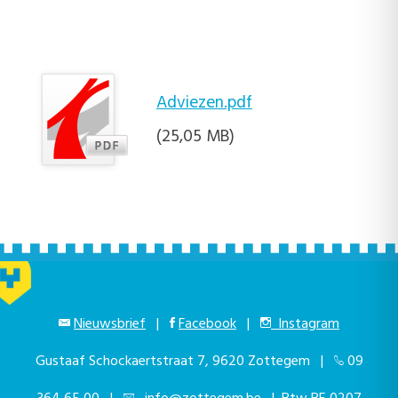
Adviezen.pdf
(25,05 MB)
Nieuwsbrief
|
Facebook
|
Instagram
Gustaaf Schockaertstraat 7, 9620 Zottegem |
09