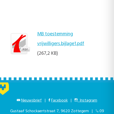
MB toestemming
vrijwilligers.bijlage1.pdf
(267,2 KB)
Nieuwsbrief
|
Facebook
|
Instagram
Gustaaf Schockaertstraat 7, 9620 Zottegem |
09