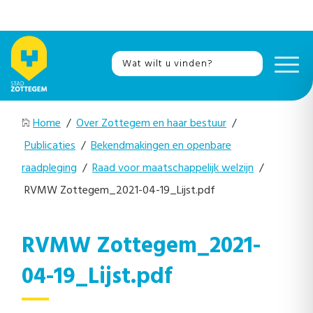
Home
/
Over Zottegem en haar bestuur
/
Publicaties
/
Bekendmakingen en openbare
raadpleging
/
Raad voor maatschappelijk welzijn
/
RVMW Zottegem_2021-04-19_Lijst.pdf
RVMW Zottegem_2021-
04-19_Lijst.pdf