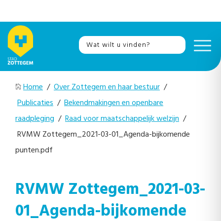
Home
/
Over Zottegem en haar bestuur
/
Publicaties
/
Bekendmakingen en openbare
raadpleging
/
Raad voor maatschappelijk welzijn
/
RVMW Zottegem_2021-03-01_Agenda-bijkomende
punten.pdf
RVMW Zottegem_2021-03-
01_Agenda-bijkomende