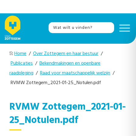
Home
/
Over Zottegem en haar bestuur
/
Publicaties
/
Bekendmakingen en openbare
raadpleging
/
Raad voor maatschappelijk welzijn
/
RVMW Zottegem_2021-01-25_Notulen.pdf
RVMW Zottegem_2021-01-
25_Notulen.pdf