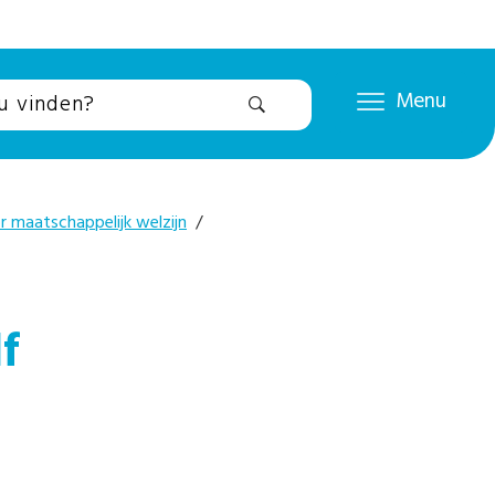
Menu
r maatschappelijk welzijn
/
f