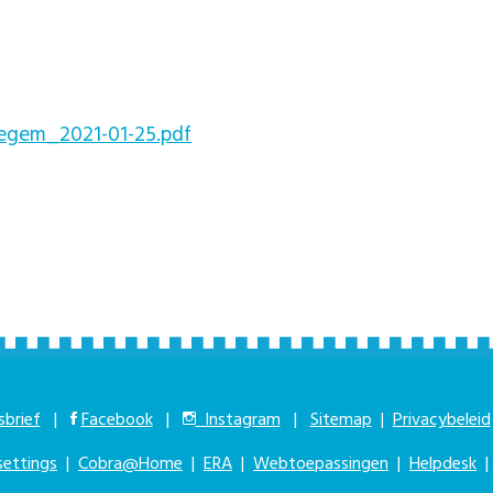
em_2021-01-25.pdf
brief
|
Facebook
|
Instagram
|
Sitemap
|
Privacybeleid
settings
|
Cobra@Home
|
ERA
|
Webtoepassingen
|
Helpdesk