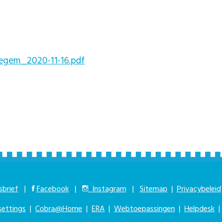
em_2020-11-16.pdf
brief
|
Facebook
|
Instagram
|
Sitemap
|
Privacybeleid
settings
|
Cobra@Home
|
ERA
|
Webtoepassingen
|
Helpdesk