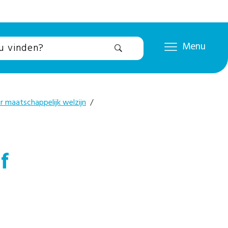
Menu
r maatschappelijk welzijn
/
f