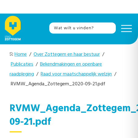
Home
/
Over Zottegem en haar bestuur
/
Publicaties
/
Bekendmakingen en openbare
raadpleging
/
Raad voor maatschappelijk welzijn
/
RVMW_Agenda_Zottegem_2020-09-21.pdf
RVMW_Agenda_Zottegem_2
09-21.pdf