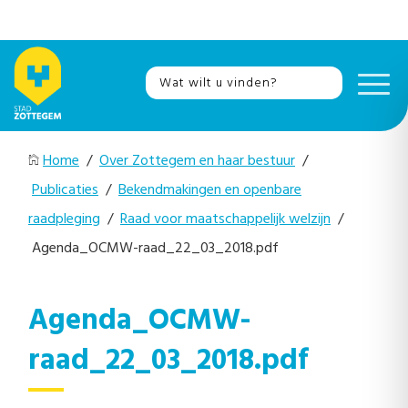
Home
/
Over Zottegem en haar bestuur
/
Publicaties
/
Bekendmakingen en openbare
raadpleging
/
Raad voor maatschappelijk welzijn
/
Agenda_OCMW-raad_22_03_2018.pdf
Agenda_OCMW-
raad_22_03_2018.pdf