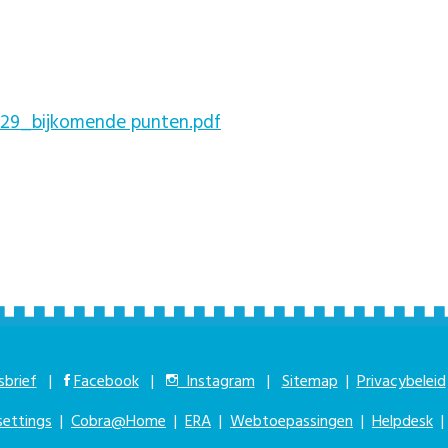
9_bijkomende punten.pdf
brief
|
Facebook
|
Instagram
|
Sitemap
|
Privacybeleid
settings
|
Cobra@Home
|
ERA
|
Webtoepassingen
|
Helpdesk