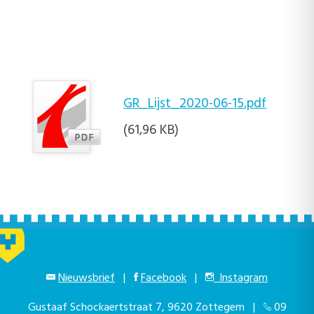
GR_Lijst_2020-06-15.pdf
(61,96 KB)
Nieuwsbrief
|
Facebook
|
Instagram
Gustaaf Schockaertstraat 7, 9620 Zottegem |
09