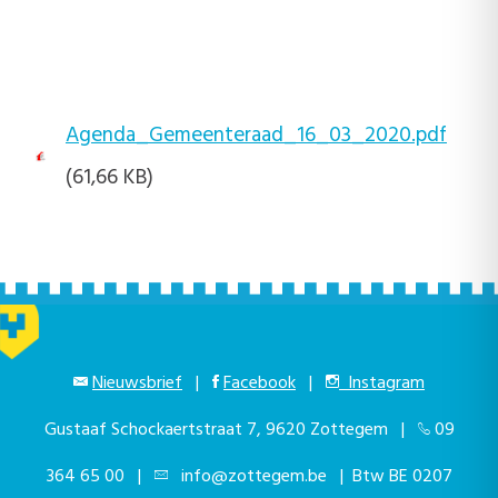
Agenda_Gemeenteraad_16_03_2020.pdf
(61,66 KB)
Nieuwsbrief
|
Facebook
|
Instagram
Gustaaf Schockaertstraat 7, 9620 Zottegem |
09
364 65 00
|
info@zottegem.be
| Btw BE 0207