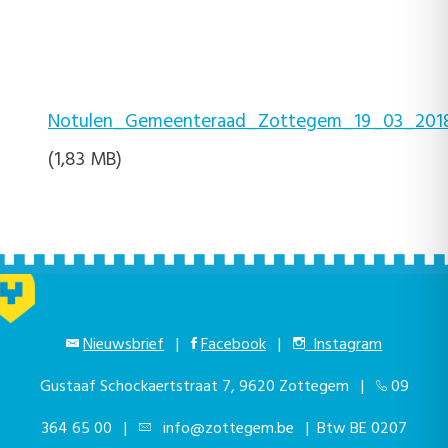
Notulen_Gemeenteraad_Zottegem_19_03_2018
(1,83 MB)
Nieuwsbrief
|
Facebook
|
Instagram
Gustaaf Schockaertstraat 7, 9620 Zottegem |
09
364 65 00
|
info@zottegem.be
| Btw BE 0207