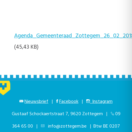
Agenda_Gemeenteraad_Zottegem_26_02_2018
(45,43 KB)
Nieuwsbrief
|
Facebook
|
Instagram
Gustaaf Schockaertstraat 7, 9620 Zottegem |
09
364 65 00
|
info@zottegem.be
| Btw BE 0207