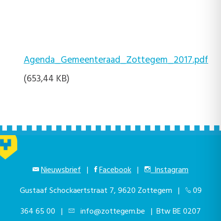
Agenda_Gemeenteraad_Zottegem_2017.pdf
(653,44 KB)
Nieuwsbrief
|
Facebook
|
Instagram
Gustaaf Schockaertstraat 7, 9620 Zottegem |
09
364 65 00
|
info@zottegem.be
| Btw BE 0207