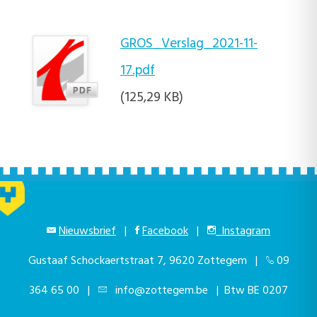
GROS_Verslag_2021-11-
17.pdf
(125,29 KB)
Nieuwsbrief
|
Facebook
|
Instagram
Gustaaf Schockaertstraat 7, 9620 Zottegem |
09
364 65 00
|
info@zottegem.be
| Btw BE 0207