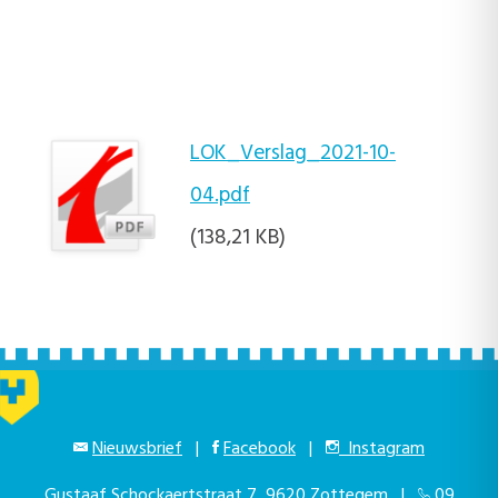
LOK_Verslag_2021-10-
04.pdf
(138,21 KB)
Nieuwsbrief
|
Facebook
|
Instagram
Gustaaf Schockaertstraat 7, 9620 Zottegem |
09