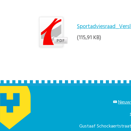
Sportadviesraad_Vers
(115,91 KB)
Nieuws
Gustaaf Schockaertstra