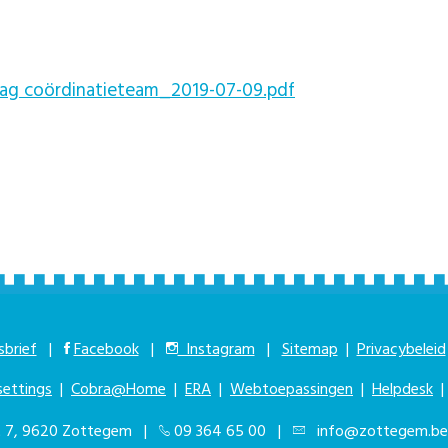
lag coördinatieteam_2019-07-09.pdf
brief
|
Facebook
|
Instagram
|
Sitemap
|
Privacybeleid
settings
|
Cobra@Home
|
ERA
|
Webtoepassingen
|
Helpdesk
at 7, 9620 Zottegem |
09 364 65 00
|
info@zottegem.be