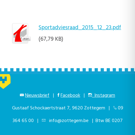
Sportadviesraad_2015_12_23.pdf
(67,79 KB)
Nieuwsbrief
|
Facebook
|
Instagram
Gustaaf Schockaertstraat 7, 9620 Zottegem |
09
364 65 00
|
info@zottegem.be
| Btw BE 0207
444 990