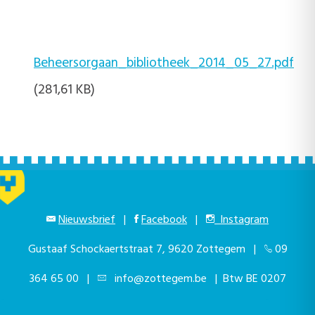
Beheersorgaan_bibliotheek_2014_05_27.pdf
(281,61 KB)
Nieuwsbrief
|
Facebook
|
Instagram
Gustaaf Schockaertstraat 7, 9620 Zottegem |
09
364 65 00
|
info@zottegem.be
| Btw BE 0207
444 990