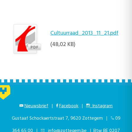
Cultuurraad_2013_11_21.pdf
(48,02 KB)
Nieuwsbrief
|
Facebook
|
Instagram
Gustaaf Schockaertstraat 7, 9620 Zottegem |
09
364 65 00
|
info@zottegem.be
| Btw BE 0207