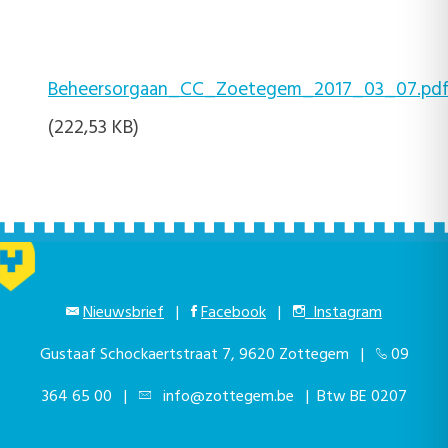
Beheersorgaan_CC_Zoetegem_2017_03_07.pd
(222,53 KB)
Nieuwsbrief
|
Facebook
|
Instagram
Gustaaf Schockaertstraat 7, 9620 Zottegem |
09
364 65 00
|
info@zottegem.be
| Btw BE 0207
444 990