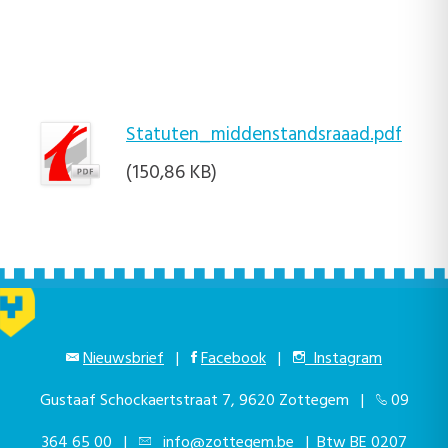
Statuten_middenstandsraaad.pdf
(150,86 KB)
Nieuwsbrief
|
Facebook
|
Instagram
Gustaaf Schockaertstraat 7, 9620 Zottegem |
09
364 65 00
|
info@zottegem.be
| Btw BE 0207