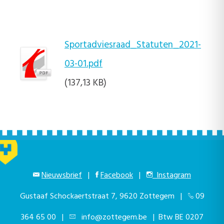
Sportadviesraad_Statuten_2021-
03-01.pdf
(137,13 KB)
Nieuwsbrief
|
Facebook
|
Instagram
Gustaaf Schockaertstraat 7, 9620 Zottegem |
09
364 65 00
|
info@zottegem.be
| Btw BE 0207