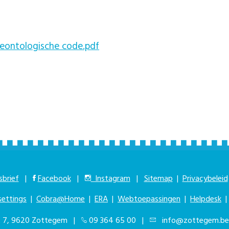
ontologische code.pdf
brief
|
Facebook
|
Instagram
|
Sitemap
|
Privacybeleid
settings
|
Cobra@Home
|
ERA
|
Webtoepassingen
|
Helpdesk
at 7, 9620 Zottegem |
09 364 65 00
|
info@zottegem.be