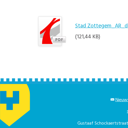
Stad Zottegem_AR_de
(121,44 KB)
Nieuws
Gustaaf Schockaertstra