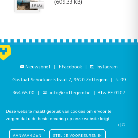
(609,33 KB)
Nieuwsbrief
|
Facebook
|
Instagram
Gustaaf Schockaertstraat 7, 9620 Zottegem |
09
364 65 00
|
info@zottegem.be
| Btw BE 0207
444 990
Deze website maakt gebruik van cookies om ervoor te
zorgen dat u de beste ervaring op onze website krijgt.
Telefonisch bereikbaar elke werkdag van 9.00u tot 12.00u | ©
Stad Zottegem | Powered by
The eForum Factory
AANVAARDEN
STEL JE VOORKEUREN IN