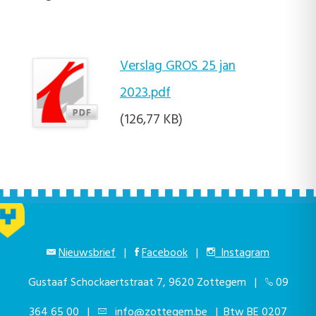
Verslag GROS 25 jan
2023.pdf
(126,77 KB)
Nieuwsbrief
|
Facebook
|
Instagram
Gustaaf Schockaertstraat 7, 9620 Zottegem |
09
364 65 00
|
info@zottegem.be
| Btw BE 0207