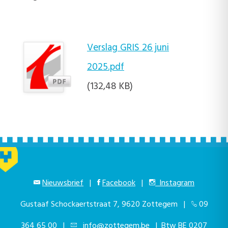
Verslag GRIS 26 juni
2025.pdf
(132,48 KB)
Nieuwsbrief
|
Facebook
|
Instagram
Gustaaf Schockaertstraat 7, 9620 Zottegem |
09
364 65 00
|
info@zottegem.be
| Btw BE 0207