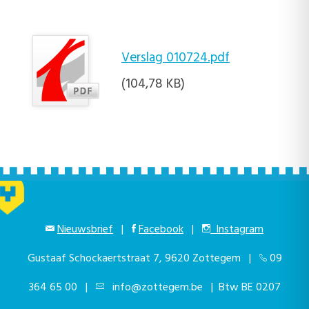
Verslag 010724.pdf
(104,78 KB)
Nieuwsbrief
|
Facebook
|
Instagram
Gustaaf Schockaertstraat 7, 9620 Zottegem |
09
364 65 00
|
info@zottegem.be
| Btw BE 0207