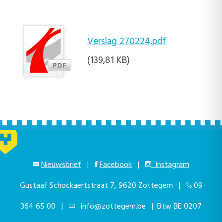
Verslag 270224.pdf
(139,81 KB)
Nieuwsbrief
|
Facebook
|
Instagram
Gustaaf Schockaertstraat 7, 9620 Zottegem |
09
364 65 00
|
info@zottegem.be
| Btw BE 0207