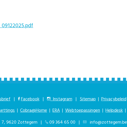
d 09122025.pdf
brief
|
Facebook
|
Instagram
|
Sitemap
|
Privacybeleid
settings
|
Cobra@Home
|
ERA
|
Webtoepassingen
|
Helpdesk
at 7, 9620 Zottegem |
09 364 65 00
|
info@zottegem.be