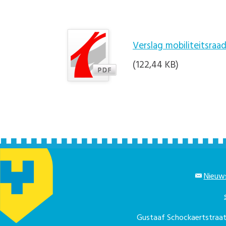
Verslag mobiliteitsraa
(122,44 KB)
Nieuws
Gustaaf Schockaertstra