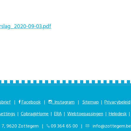
rslag_2020-09-03.pdf
brief
|
Facebook
|
Instagram
|
Sitemap
|
Privacybeleid
settings
|
Cobra@Home
|
ERA
|
Webtoepassingen
|
Helpdesk
at 7, 9620 Zottegem |
09 364 65 00
|
info@zottegem.be