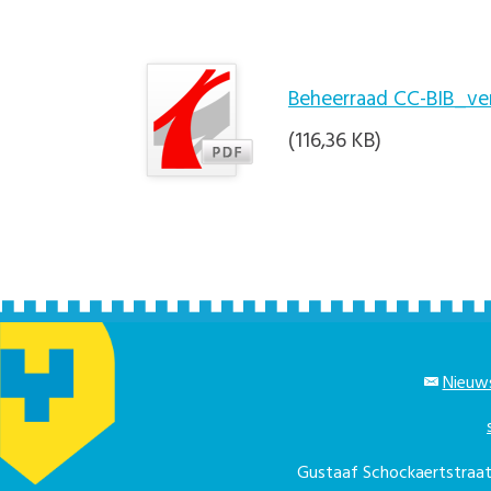
Beheerraad CC-BIB_ve
(116,36 KB)
Nieuws
Gustaaf Schockaertstra