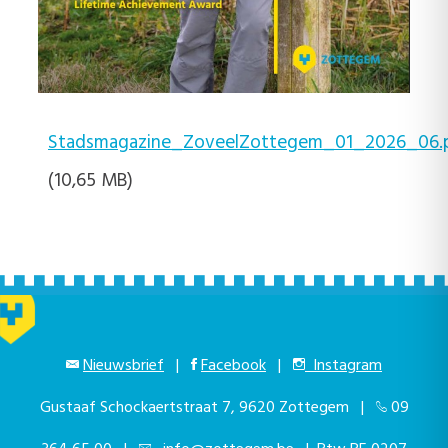
Stadsmagazine_ZoveelZottegem_01_2026_06.
(10,65 MB)
Nieuwsbrief
|
Facebook
|
Instagram
Gustaaf Schockaertstraat 7, 9620 Zottegem |
09