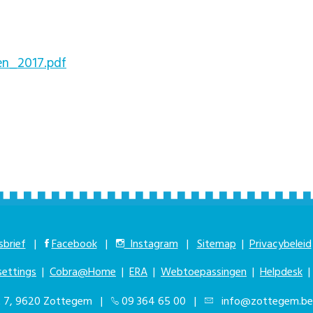
n_2017.pdf
brief
|
Facebook
|
Instagram
|
Sitemap
|
Privacybeleid
settings
|
Cobra@Home
|
ERA
|
Webtoepassingen
|
Helpdesk
at 7, 9620 Zottegem |
09 364 65 00
|
info@zottegem.be