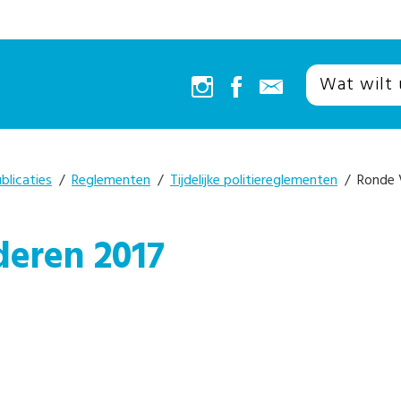
blicaties
/
Reglementen
/
Tijdelijke politiereglementen
/ Ronde V
eren 2017