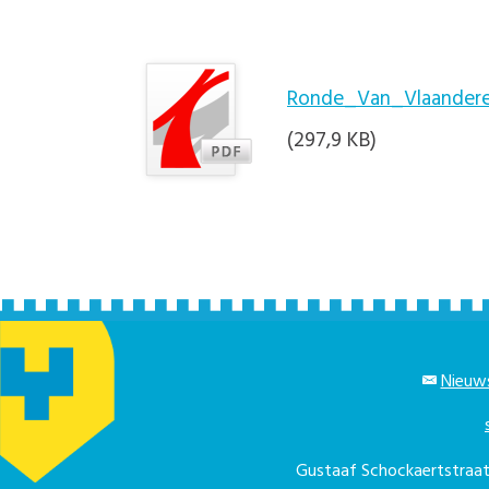
Ronde_Van_Vlaandere
(297,9 KB)
Nieuws
Gustaaf Schockaertstra