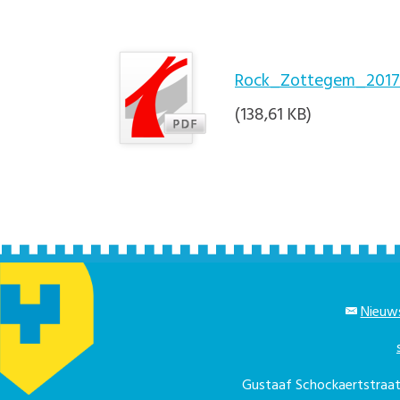
Rock_Zottegem_2017
(138,61 KB)
Nieuws
Gustaaf Schockaertstra