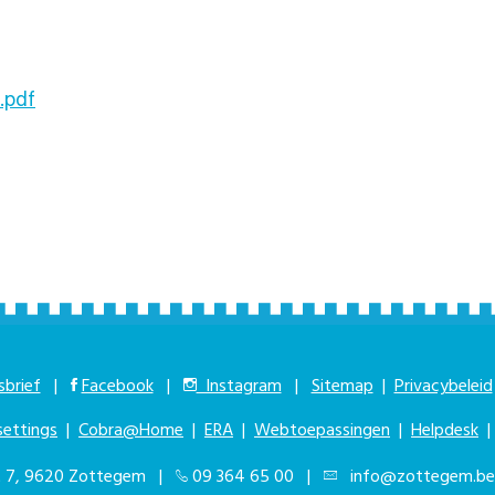
.pdf
brief
|
Facebook
|
Instagram
|
Sitemap
|
Privacybeleid
settings
|
Cobra@Home
|
ERA
|
Webtoepassingen
|
Helpdesk
at 7, 9620 Zottegem |
09 364 65 00
|
info@zottegem.be