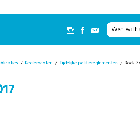
blicaties
/
Reglementen
/
Tijdelijke politiereglementen
/ Rock Z
017