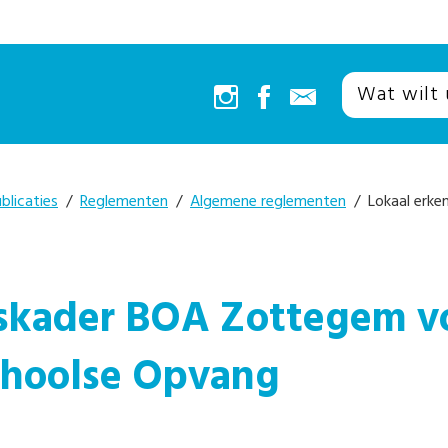
blicaties
/
Reglementen
/
Algemene reglementen
/ Lokaal erke
gskader BOA Zottegem v
schoolse Opvang