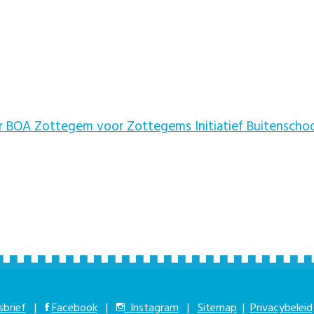
r BOA Zottegem voor Zottegems Initiatief Buitenscho
brief
|
Facebook
|
Instagram
|
Sitemap
|
Privacybeleid