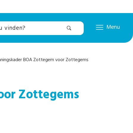
Menu
nningskader BOA Zottegem voor Zottegems
oor Zottegems