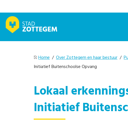
Home
/
Over Zottegem en haar bestuur
/
Pu
Initiatief Buitenschoolse Opvang
Lokaal erkennin
Initiatief Buiten