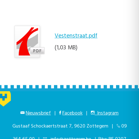
Vestenstraat.pdf
(1,03 MB)
Nieuwsbrief
|
Facebook
|
Instagram
Gustaaf Schockaertstraat 7, 9620 Zottegem |
09