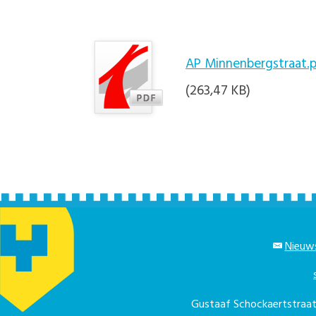
AP Minnenbergstraat.
(263,47 KB)
Nieuws
Gustaaf Schockaertstra