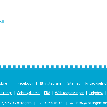
pdf
brief
|
Facebook
|
Instagram
|
Sitemap
|
Privacybeleid
settings
|
Cobra@Home
|
ERA
|
Webtoepassingen
|
Helpdesk
at 7, 9620 Zottegem |
09 364 65 00
|
info@zottegem.be