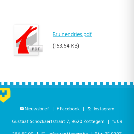
Bruinendries.pdf
(153,64 KB)
Nieuwsbrief
|
Facebook
|
Instagram
Gustaaf Schockaertstraat 7, 9620 Zottegem |
09